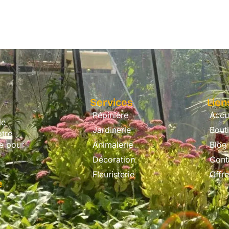
Services
Lien
Pépinière
Accu
le
Jardinerie
Bout
otre
ce pour
Animalerie
Blog
Décoration
Cont
Fleuristerie
Offr
e