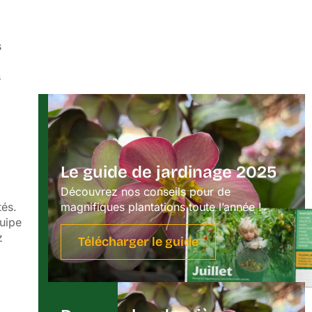
s
s
Le guide de jardinage 2025
Découvrez nos conseils pour de
tés.
magnifiques plantations toute l’année !
quipe
z
Télécharger le guide