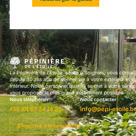
La Pépinière de l'Étoile, située à Soignies, vous conseil
depuis 30 ans afin de donner vie à votre extérieur et v
intérieur. Notre personnel qualifié se met à votre servi
vous proposer le plus grand assortiment possible.
Nous téléphoner
Nous contacter
+32 (0) 67 34 14 25
info@pepi-etoile.b
S'inscrire à la newsletter