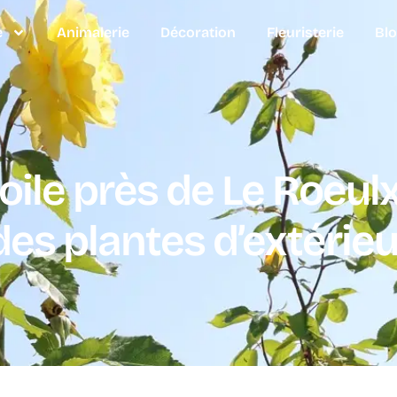
e
Animalerie
Décoration
Fleuristerie
Bl
toile près de Le Roeulx
des plantes d’extérieu