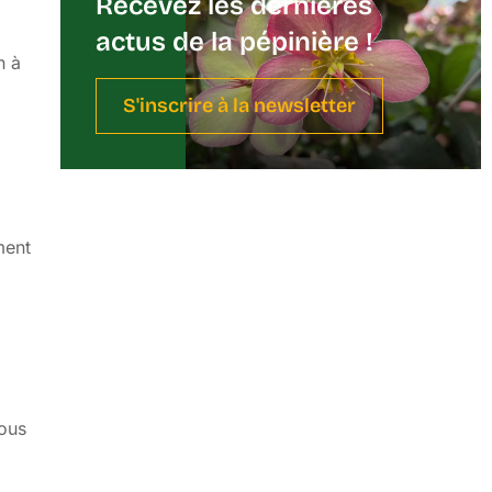
Recevez les dernières
actus de la pépinière !
n à
S'inscrire à la newsletter
ment
Nous