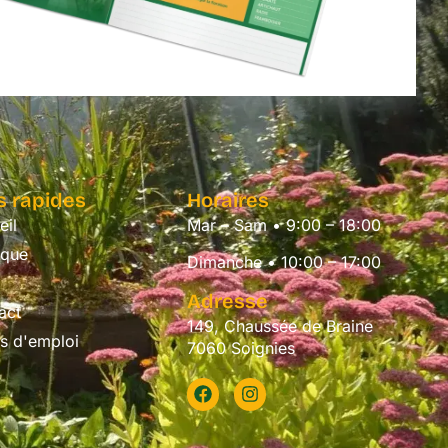
s rapides
Horaires
eil
Mar – Sam • 9:00 – 18:00
ique
Dimanche • 10:00 – 17:00
Adresse
act
149, Chaussée de Braine
es d'emploi
7060 Soignies