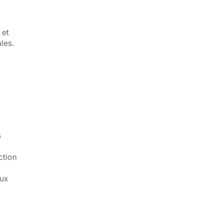
 et
ales.
s
ction
eux