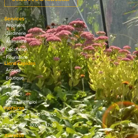
Services
Pépinière
Jardinerie
Animalerie
Décoration
Fleuristerie
Liens rapides
Accueil
Boutique
Blog
Contact
Offres d'emploi
Horaires
Mar – Sam • 9:00 – 18:00
Dimanche • 10:00 – 17:00
Adresse